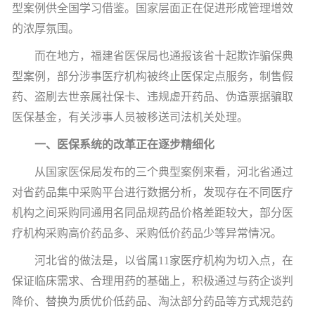
型案例供全国学习借鉴。国家层面正在促进形成管理增效
的浓厚氛围。
而在地方，福建省医保局也通报该省十起欺诈骗保典
型案例，部分涉事医疗机构被终止医保定点服务，制售假
药、盗刷去世亲属社保卡、违规虚开药品、伪造票据骗取
医保基金，有关涉事人员被移送司法机关处理。
一、医保系统的改革正在逐步精细化
从国家医保局发布的三个典型案例来看，河北省通过
对省药品集中采购平台进行数据分析，发现存在不同医疗
机构之间采购同通用名同品规药品价格差距较大，部分医
疗机构采购高价药品多、采购低价药品少等异常情况。
河北省的做法是，以省属
11
家医疗机构为切入点，在
保证临床需求、合理用药的基础上，积极通过与药企谈判
降价、替换为质优价低药品、淘汰部分药品等方式规范药