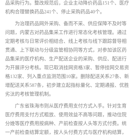
品采购行为。整改规范后，企业主动降价药品
151
个、医疗
机构合理替换药品
241
个、停止采购药品
40
个。
为治理药品网外采购、备而不采、供应保障不及时等
问题，内蒙古对药品集采工作进行常态化考核管理。通过
定期考核与日常评价相结合、线上考核与线下跟踪督导相
贯通、上下联动与分级监管相协同等方式，对参加该区药
品集采的医疗机构、生产配送企业的采购、供应、配送行
为开展评分考核。现已取消挂网资格
3
家、暂停挂网交易资
格
132
家、列入重点监测范围
10
家。删除配送关系
27
条、新
增配送关系
587
条，初步建立起指标量化、定期通报、优胜
劣汰的考核管理机制。
广东省珠海市则从医疗费用支付方式入手。针对生育
医疗费用支付方式粗放、使用效益不高等问题，推动住院
分娩等医疗费用按病种、产前检查按人头等方式付费。统
一产前检查结算定额，按人头付费方式与医疗机构结算，