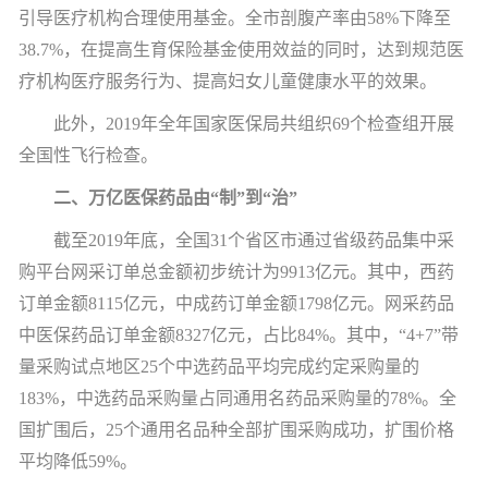
引导医疗机构合理使用基金。全市剖腹产率由
58%
下降至
38.7%
，在提高生育保险基金使用效益的同时，达到规范医
疗机构医疗服务行为、提高妇女儿童健康水平的效果。
此外，
2019
年全年国家医保局共组织
69
个检查组开展
全国性飞行检查。
二、万亿医保药品由“制”到“治”
截至
2019
年底，全国
31
个省区市通过省级药品集中采
购平台网采订单总金额初步统计为
9913
亿元。其中，西药
订单金额
8115
亿元，中成药订单金额
1798
亿元。网采药品
中医保药品订单金额
8327
亿元，占比
84%
。其中，
“4+7”
带
量采购试点地区
25
个中选药品平均完成约定采购量的
183%
，中选药品采购量占同通用名药品采购量的
78%
。全
国扩围后，
25
个通用名品种全部扩围采购成功，扩围价格
平均降低
59%
。