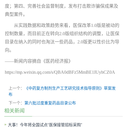
度；第四、完善社会监督制度，发布打击欺诈骗保成果及
典型案件。
从实践数据和政策趋势来看，医保改革
1.0
版是被动的
控制数量，而目前正在转向
2.0
版组织结构的调整，让医保
目录在纳入的同时也淘汰一些药品，
2.0
版更以性价比为导
向。
——新闻内容摘自《医药经济报》
https://mp.weixin.qq.com/s/QBA0dBFz5MmBE1IUyhCZ0A
上一个：
《中药复方制剂生产工艺研究技术指导原则》草案发
布
下一个：
第六批过度重复药品目录公布
相关新闻
大事！今年将全国试点“医保接管招标采购”