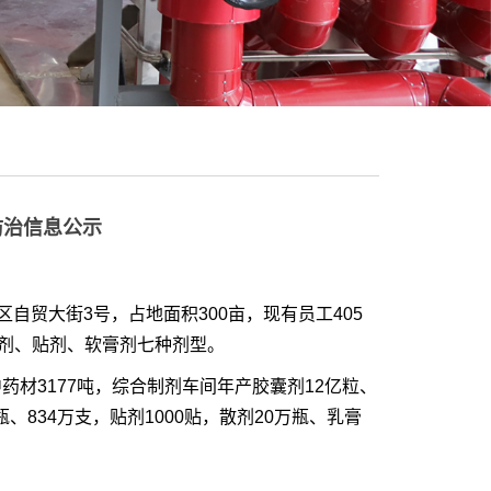
防治信息公示
范区自贸大街
3号，占地面积300亩，现有员工405
剂、贴剂、软膏剂七种剂型。
中药材
3177吨，综合制剂车间年产胶囊剂12亿粒、
0瓶、834万支，贴剂1000贴，散剂20万瓶、乳膏