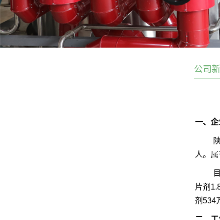
公司
一、企
人。属
片剂1.
剂53
二、工