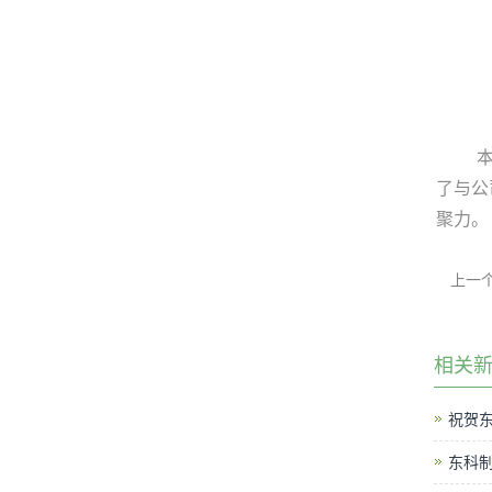
了与公
聚力。
上一
相关
祝贺东
东科制