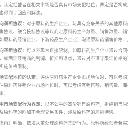
，认定经营者在相关市场是否具有市场支配地位，界定是否构成
也得到了回应和解读。
向垄断协议：
对于原料药生产企业，与具有竞争关系的其他原料
售协议、联合投标协议等以商定原料药生产数量、销售数量、销
如原料药经销企业、下游药品生产企业）沟通原料药销售价格、
向垄断协议：
可以表现为直接限制，如原料药生产企业通过合同
，如固定经销商的利润、折扣和返点，通过对不遵守限定价格的
实施价格限制。
场支配地位的认定：
评估原料药生产企业市场地位时，可以考虑
估原料药经销企业市场地位时，可以考虑其销售额、销售量、库
素。
用市场支配行为界定：
以不公平的高价销售原料药；拒绝销售原
及原料药的附加不合理交易条件；涉及原料药的差别待遇。
指南》明确，依法从重处理原料药垄断行为。原料药经营者若实