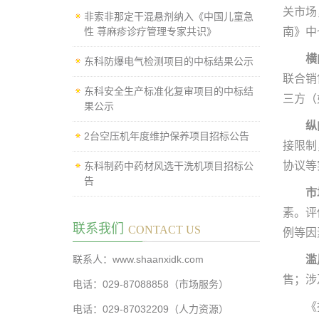
关市场
非索非那定干混悬剂纳入《中国儿童急
性 荨麻疹诊疗管理专家共识》
南》中
横
东科防爆电气检测项目的中标结果公示
联合销
东科安全生产标准化复审项目的中标结
三方（
果公示
纵
2台空压机年度维护保养项目招标公告
接限制
协议等
东科制药中药材风选干洗机项目招标公
告
市
素。评
联系我们
CONTACT US
例等因
联系人：www.shaanxidk.com
滥
售；涉
电话：029-87088858（市场服务）
《
电话：029-87032209（人力资源）