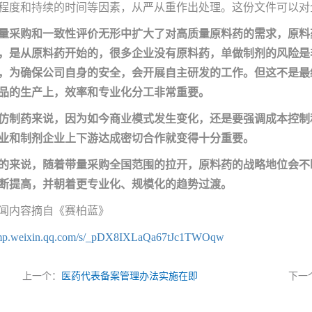
程度和持续的时间等因素，从严从重作出处理。这份文件可以对
量采购和一致性评价无形中扩大了对高质量原料药的需求，原料
，是从原料药开始的，很多企业没有原料药，单做制剂的风险是
，为确保公司自身的安全，会开展自主研发的工作。但这不是最
品的生产上，效率和专业化分工非常重要。
仿制药来说，因为如今商业模式发生变化，还是要强调成本控制
业和制剂企业上下游达成密切合作就变得十分重要。
的来说，随着带量采购全国范围的拉开，原料药的战略地位会不
断提高，并朝着更专业化、规模化的趋势过渡。
闻内容摘自《赛柏蓝》
//mp.weixin.qq.com/s/_pDX8IXLaQa67tJc1TWOqw
上一个：
医药代表备案管理办法实施在即
下一