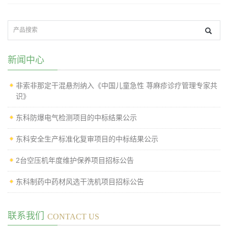
新闻中心
非索非那定干混悬剂纳入《中国儿童急性 荨麻疹诊疗管理专家共
识》
东科防爆电气检测项目的中标结果公示
东科安全生产标准化复审项目的中标结果公示
2台空压机年度维护保养项目招标公告
东科制药中药材风选干洗机项目招标公告
联系我们
CONTACT US