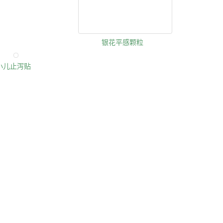
银花平感颗粒
小儿止泻贴