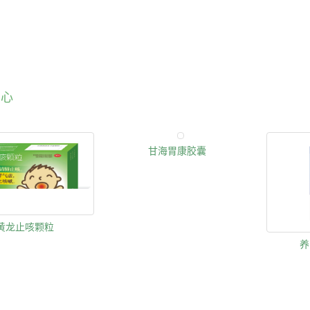
中心
甘海胃康胶囊
黄龙止咳颗粒
养