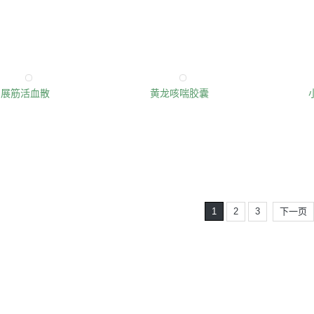
展筋活血散
黄龙咳喘胶囊
1
2
3
下一页