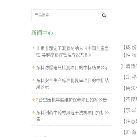
新闻中心
【成
份
非索非那定干混悬剂纳入《中国儿童急
性 荨麻疹诊疗管理专家共识》
【性
状
【功能与主治】清热
东科防爆电气检测项目的中标结果公示
【规
格
东科安全生产标准化复审项目的中标结
果公示
【用法
【不良
2台空压机年度维护保养项目招标公告
【禁
忌
东科制药中药材风选干洗机项目招标公
告
【注意
【贮
藏