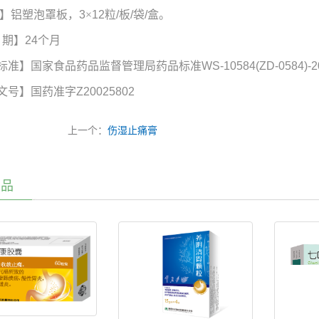
】铝塑泡罩板，
3
×
12
粒
/
板
/
袋
/
盒。
期】
24
个月
标准】国家食品药品监督管理局药品标准
WS-10584(ZD-0584)-2
文号】国药准字
Z20025802
上一个：
伤湿止痛膏
产品