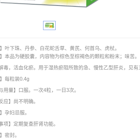
】叶下珠、丹参、白花蛇舌草、黄芪、何首乌、虎杖。
】本品为硬胶囊，内容物为棕色至棕褐色的颗粒和粉末；味苦。
解毒，活血化瘀。用于湿热瘀阻所致的急、慢性乙型肝炎，见有
】每粒装
0.4g
与用量】口服。一次
4
粒，一日
3
次。
反应】尚不明确。
】孕妇忌服。
事项】定期复查肝肾功能。
】密封。