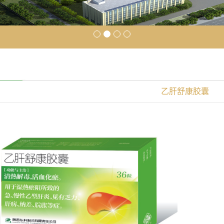
乙肝舒康胶囊