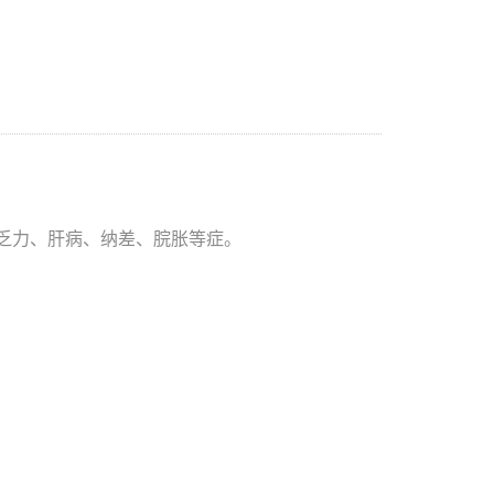
乏力、
肝病、纳差、脘胀等症。