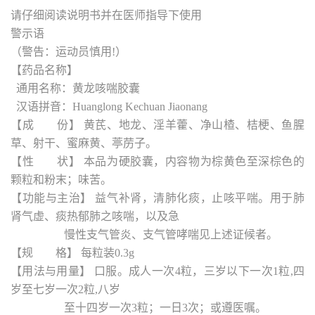
请仔细阅读说明书并在医师指导下使用
警示语
（警告：运动员慎用!）
【药品名称】
通用名称：黄龙咳喘胶囊
汉语拼音：Huanglong Kechuan Jiaonang
【成 份】 黄芪、地龙、淫羊藿、净山楂、桔梗、鱼腥
草、射干、蜜麻黄、葶苈子。
【性 状】 本品为硬胶囊，内容物为棕黄色至深棕色的
颗粒和粉末；味苦。
【功能与主治】 益气补肾，清肺化痰，止咳平喘。用于肺
肾气虚、痰热郁肺之咳喘，以及急
慢性支气管炎、支气管哮喘见上述证候者。
【规 格】 每粒装0.3g
【用法与用量】 口服。成人一次4粒，三岁以下一次1粒,四
岁至七岁一次2粒,八岁
至十四岁一次3粒；一日3次；或遵医嘱。