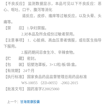
【不良反应】 监测数据显示，本品可见以下不良反应：恶
心、呕吐、口干、腹泻等消化
道反应，皮疹、瘙痒等过敏反应，以及头晕、头
痛等。
【禁 忌】 1.孕妇禁服。
2.对本品及所含成份过敏者禁用。
【注意事项】 1．心脏病、高血压患者慎服，或在医生指导
下服用。
2.服药期间忌食生冷、辛辣食物。
【贮 藏】 密封。
【包 装】 铝塑泡罩板，3×12粒/板/袋/盒。
【有效期】 24个月
【执行标准】 国家食品药品监督管理总局药品标准
WS-10055 （ZD-0055） -2002-2015
【批准文号】 国药准字Z20025060
上一个：
甘海胃康胶囊