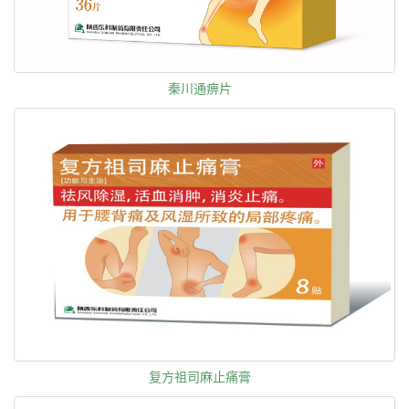
秦川通痹片
复方祖司麻止痛膏